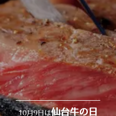
仙台牛の日
1
0月9日は