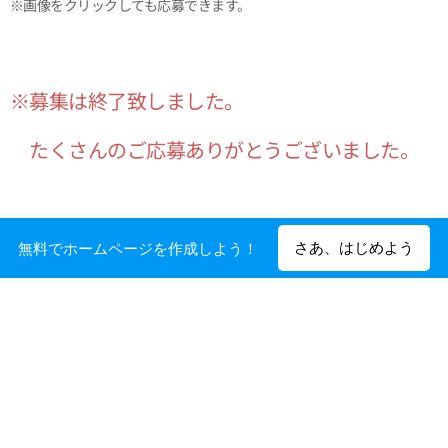
※画像をクリックしても応募できます。
※募集は終了致しました。
たくさんのご応募ありがとうございました。
開催日：2018年10月8日（月・祝）
さあ、はじめよう
無料でホームページを作成しよう！
※雨天決行 荒天または強風中止は会場判断
受付時間：11：00～
※受付は早まる可能性がございます。